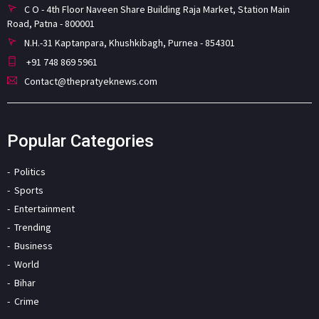
C O - 4th Floor Naveen Share Building Raja Market, Station Main
Road, Patna - 800001
N.H.-31 Kaptanpara, Khushkibagh, Purnea - 854301
+91 748 869 5961
Contact@thepratyeknews.com
Popular Categories
Politics
Sports
Entertainment
Trending
Business
World
Bihar
Crime