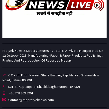
Pratyek News & Media Ventures Pvt. Ltd. Is A Private Incorporated On
12 October 2018. Manufacturing (Paper & Paper Products; Publishing,
Printing And Reproduction Of Recorded Media).
C O - 4th Floor Naveen Share Building Raja Market, Station Main
Road, Patna - 800001
N.H.-31 Kaptanpara, Khushkibagh, Purnea - 854301
+91 748 869 5961
Contact@thepratyeknews.com