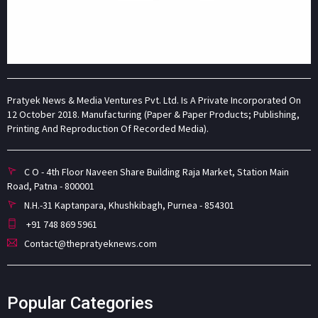
Pratyek News & Media Ventures Pvt. Ltd. Is A Private Incorporated On
12 October 2018. Manufacturing (Paper & Paper Products; Publishing,
Printing And Reproduction Of Recorded Media).
C O - 4th Floor Naveen Share Building Raja Market, Station Main
Road, Patna - 800001
N.H.-31 Kaptanpara, Khushkibagh, Purnea - 854301
+91 748 869 5961
Contact@thepratyeknews.com
Popular Categories