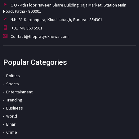
C O - 4th Floor Naveen Share Building Raja Market, Station Main
Road, Patna - 800001
N.H.-31 Kaptanpara, Khushkibagh, Purnea - 854301
+91 748 869 5961
Contact@thepratyeknews.com
Popular Categories
Politics
Sports
Entertainment
Trending
Business
World
Bihar
Crime